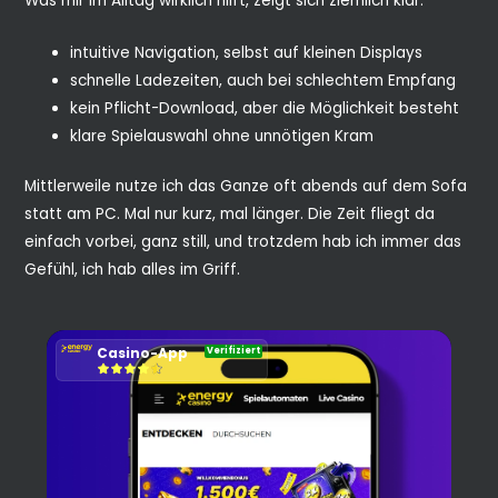
Was mir im Alltag wirklich hilft, zeigt sich ziemlich klar:
intuitive Navigation, selbst auf kleinen Displays
schnelle Ladezeiten, auch bei schlechtem Empfang
kein Pflicht-Download, aber die Möglichkeit besteht
klare Spielauswahl ohne unnötigen Kram
Mittlerweile nutze ich das Ganze oft abends auf dem Sofa
statt am PC. Mal nur kurz, mal länger. Die Zeit fliegt da
einfach vorbei, ganz still, und trotzdem hab ich immer das
Gefühl, ich hab alles im Griff.
Casino-App
Verifiziert