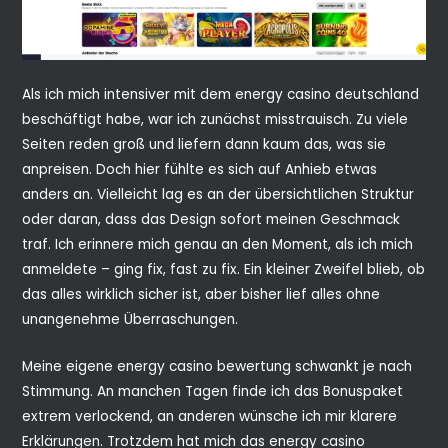
Als ich mich intensiver mit dem
energy casino
deutschland
beschäftigt habe, war ich zunächst misstrauisch. Zu viele
Seiten reden groß und liefern dann kaum das, was sie
anpreisen. Doch hier fühlte es sich auf Anhieb etwas
anders an. Vielleicht lag es an der übersichtlichen Struktur
oder daran, dass das Design sofort meinen Geschmack
traf. Ich erinnere mich genau an den Moment, als ich mich
anmeldete – ging fix, fast zu fix. Ein kleiner Zweifel blieb, ob
das alles wirklich sicher ist, aber bisher lief alles ohne
unangenehme Überraschungen.
Meine eigene energy casino bewertung schwankt je nach
Stimmung. An manchen Tagen finde ich das Bonuspaket
extrem verlockend, an anderen wünsche ich mir klarere
Erklärungen. Trotzdem hat mich das energy casino