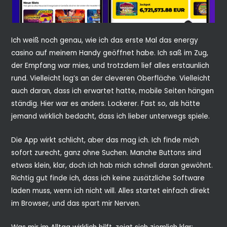
Ich weiß noch genau, wie ich das erste Mal das energy
casino auf meinem Handy geöffnet habe. Ich saß im Zug,
der Empfang war mies, und trotzdem lief alles erstaunlich
rund. Vielleicht lag’s an der cleveren Oberfläche. Vielleicht
auch daran, dass ich erwartet hatte, mobile Seiten hängen
ständig. Hier war es anders. Lockerer. Fast so, als hätte
jemand wirklich bedacht, dass ich lieber unterwegs spiele.
Die App wirkt schlicht, aber das mag ich. Ich finde mich
sofort zurecht, ganz ohne Suchen. Manche Buttons sind
etwas klein, klar, doch ich hab mich schnell daran gewöhnt.
Richtig gut finde ich, dass ich keine zusätzliche Software
laden muss, wenn ich nicht will. Alles startet einfach direkt
im Browser, und das spart mir Nerven.