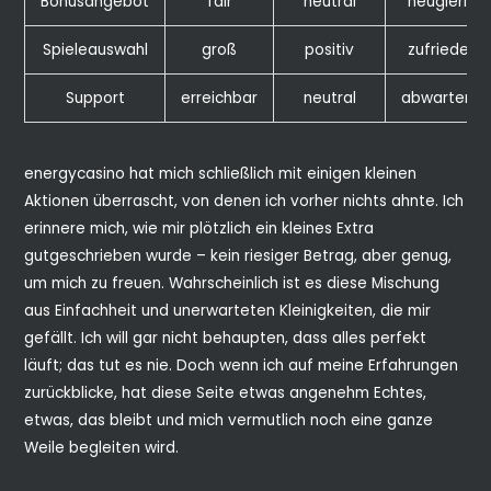
Bonusangebot
fair
neutral
neugierig
Spieleauswahl
groß
positiv
zufrieden
Support
erreichbar
neutral
abwartend
energycasino hat mich schließlich mit einigen kleinen
Aktionen überrascht, von denen ich vorher nichts ahnte. Ich
erinnere mich, wie mir plötzlich ein kleines Extra
gutgeschrieben wurde – kein riesiger Betrag, aber genug,
um mich zu freuen. Wahrscheinlich ist es diese Mischung
aus Einfachheit und unerwarteten Kleinigkeiten, die mir
gefällt. Ich will gar nicht behaupten, dass alles perfekt
läuft; das tut es nie. Doch wenn ich auf meine Erfahrungen
zurückblicke, hat diese Seite etwas angenehm Echtes,
etwas, das bleibt und mich vermutlich noch eine ganze
Weile begleiten wird.