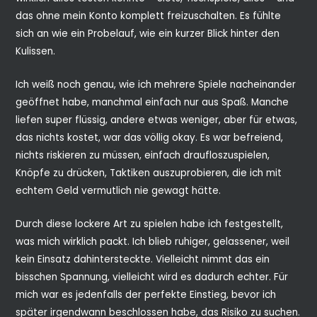
das ohne mein Konto komplett freizuschalten. Es fühlte
sich an wie ein Probelauf, wie ein kurzer Blick hinter den
Kulissen.
Ich weiß noch genau, wie ich mehrere Spiele nacheinander
geöffnet habe, manchmal einfach nur aus Spaß. Manche
liefen super flüssig, andere etwas weniger, aber für etwas,
das nichts kostet, war das völlig okay. Es war befreiend,
nichts riskieren zu müssen, einfach draufloszuspielen,
Knöpfe zu drücken, Taktiken auszuprobieren, die ich mit
echtem Geld vermutlich nie gewagt hätte.
Durch diese lockere Art zu spielen habe ich festgestellt,
was mich wirklich packt. Ich blieb ruhiger, gelassener, weil
kein Einsatz dahintersteckte. Vielleicht nimmt das ein
bisschen Spannung, vielleicht wird es dadurch echter. Für
mich war es jedenfalls der perfekte Einstieg, bevor ich
später irgendwann beschlossen habe, das Risiko zu suchen.