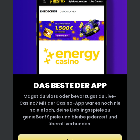
DAS BESTE DER APP
Magst du Slots oder bevorzugst du Live-
Casino? Mit der Casino-App war es noch nie
so einfach, deine Lieblingsspiele zu
genießen! Spiele und bleibe jederzeit und
überall verbunden.