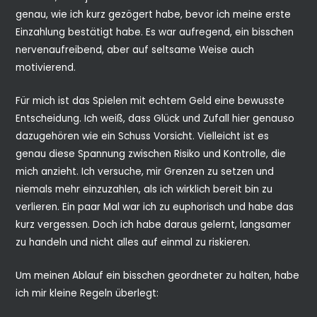
genau, wie ich kurz gezögert habe, bevor ich meine erste
Einzahlung bestätigt habe. Es war aufregend, ein bisschen
nervenaufreibend, aber auf seltsame Weise auch
motivierend.
Für mich ist das Spielen mit echtem Geld eine bewusste
Entscheidung. Ich weiß, dass Glück und Zufall hier genauso
dazugehören wie ein Schuss Vorsicht. Vielleicht ist es
genau diese Spannung zwischen Risiko und Kontrolle, die
mich anzieht. Ich versuche, mir Grenzen zu setzen und
niemals mehr einzuzahlen, als ich wirklich bereit bin zu
verlieren. Ein paar Mal war ich zu euphorisch und habe das
kurz vergessen. Doch ich habe daraus gelernt, langsamer
zu handeln und nicht alles auf einmal zu riskieren.
Um meinen Ablauf ein bisschen geordneter zu halten, habe
ich mir kleine Regeln überlegt: