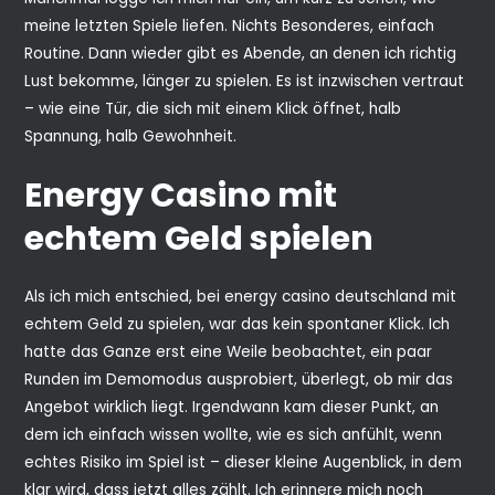
meine letzten Spiele liefen. Nichts Besonderes, einfach
Routine. Dann wieder gibt es Abende, an denen ich richtig
Lust bekomme, länger zu spielen. Es ist inzwischen vertraut
– wie eine Tür, die sich mit einem Klick öffnet, halb
Spannung, halb Gewohnheit.
Energy Casino mit
echtem Geld spielen
Als ich mich entschied, bei energy casino deutschland mit
echtem Geld zu spielen, war das kein spontaner Klick. Ich
hatte das Ganze erst eine Weile beobachtet, ein paar
Runden im Demomodus ausprobiert, überlegt, ob mir das
Angebot wirklich liegt. Irgendwann kam dieser Punkt, an
dem ich einfach wissen wollte, wie es sich anfühlt, wenn
echtes Risiko im Spiel ist – dieser kleine Augenblick, in dem
klar wird, dass jetzt alles zählt. Ich erinnere mich noch