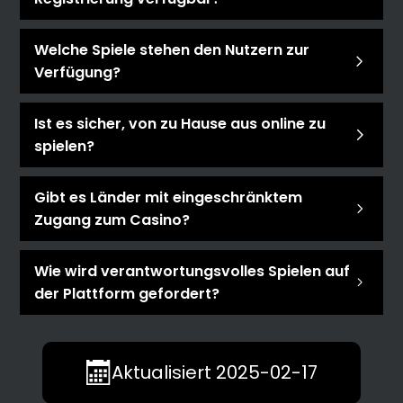
Ich erinnere mich, dass mich die Auswahl bei energy
Welche Spiele stehen den Nutzern zur
casino beim Registrieren überrascht hat. Ich konnte
Verfügung?
zwischen einem klassischen Einzahlungsbonus und
einem kleineren Willkommenspaket mit Freispielen
Bei energycasino fand ich eine große Auswahl, die mich
Ist es sicher, von zu Hause aus online zu
wählen. Ich fand es angenehm, dass ich selbst
anfangs fast überfordert hat. Slots in allen Varianten,
spielen?
entscheiden konnte, ob ich lieber sofort spiele oder
dazu Tischspiele wie Roulette oder Blackjack, und das
etwas Geduld für mehr Guthaben mitbringe.
Live-Angebot war für mich das spannendste. Ich
Ich habe mir am Anfang viele Gedanken darüber
Gibt es Länder mit eingeschränktem
wechsle oft zwischen klassischen Automaten und
gemacht, ob Online-Spielen wirklich sicher ist. Bei
Zugang zum Casino?
neuen Titeln, einfach um zu sehen, was mich gerade
energy casino deutschland fühlte ich mich nach einiger
mehr fesselt.
Zeit wohl, besonders nachdem ich die Lizenzdaten
Ich erinnere mich, dass ich selbst überrascht war, wie
Wie wird verantwortungsvolles Spielen auf
überprüft habe. Die Verschlüsselung wirkt zuverlässig,
viele Länder beim Registrieren eingeschränkt sind.
der Plattform gefordert?
und ich konnte meine Zahlungen ohne Schwierigkeiten
Einige Staaten haben ihre eigenen Regeln, und
abwickeln, was Vertrauen schafft.
manchmal ergeben sich Sperren, die mich etwas irritiert
Ich finde, das Thema Verantwortungsbewusstsein wird
haben. Ich habe gelesen, dass es mit Lizenzen und
gut sichtbar gemacht. Als ich mein Konto eingerichtet
Aktualisiert 2025-02-17
regionalen Gesetzen zusammenhängt, was letztlich
habe, sah ich sofort Hinweise zu Limits und
nachvollziehbar wirkt.
Pausenfunktionen. Ich habe selbst ein Einzahlungslimit