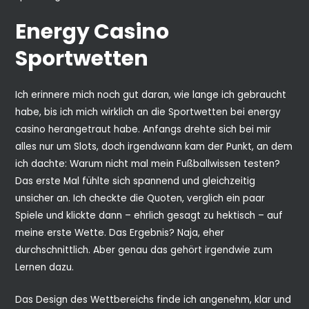
Energy Casino
Sportwetten
Ich erinnere mich noch gut daran, wie lange ich gebraucht
habe, bis ich mich wirklich an die Sportwetten bei energy
casino herangetraut habe. Anfangs drehte sich bei mir
alles nur um Slots, doch irgendwann kam der Punkt, an dem
ich dachte: Warum nicht mal mein Fußballwissen testen?
Das erste Mal fühlte sich spannend und gleichzeitig
unsicher an. Ich checkte die Quoten, verglich ein paar
Spiele und klickte dann – ehrlich gesagt zu hektisch – auf
meine erste Wette. Das Ergebnis? Naja, eher
durchschnittlich. Aber genau das gehört irgendwie zum
Lernen dazu.
Das Design des Wettbereichs finde ich angenehm, klar und