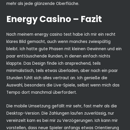
mehr als jede glänzende Oberfläche.
Energy Casino – Fazit
Nach meinem energy casino test habe ich mir ein recht
klares Bild gemacht, auch wenn manches zwiespältig
bleibt. Ich hatte gute Phasen mit kleinen Gewinnen und ein
paar enttäuschende Runden, in denen einfach nichts
klappte. Das Design finde ich ansprechend, teils
minimalistisch, teils etwas überladen, aber nach ein paar
Stunden fühlt sich alles vertraut an. Ich genieße die
Auswahl, besonders die Live-Spiele, selbst wenn mich das
Tempo dort manchmal überfordert.
Die mobile Umsetzung gefällt mir sehr, fast mehr als die
Desktop-Version. Die Zahlungen laufen zuverlässig, nur
vereinzelt kam es bei mir zu Verzögerungen. Ich kann mir
vorstellen, dass neue Spieler anfangs etwas Orientierung