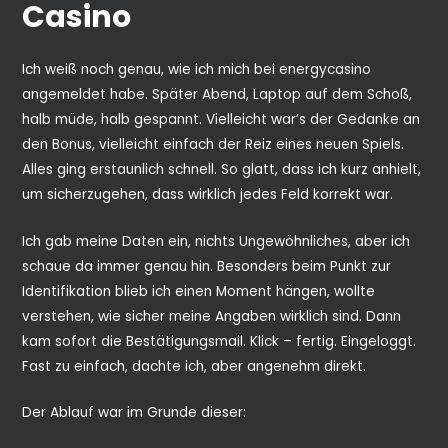
Casino
Ich weiß noch genau, wie ich mich bei energycasino
angemeldet habe. Später Abend, Laptop auf dem Schoß,
halb müde, halb gespannt. Vielleicht war’s der Gedanke an
den Bonus, vielleicht einfach der Reiz eines neuen Spiels.
Alles ging erstaunlich schnell. So glatt, dass ich kurz anhielt,
um sicherzugehen, dass wirklich jedes Feld korrekt war.
Ich gab meine Daten ein, nichts Ungewöhnliches, aber ich
schaue da immer genau hin. Besonders beim Punkt zur
Identifikation blieb ich einen Moment hängen, wollte
verstehen, wie sicher meine Angaben wirklich sind. Dann
kam sofort die Bestätigungsmail. Klick – fertig. Eingeloggt.
Fast zu einfach, dachte ich, aber angenehm direkt.
Der Ablauf war im Grunde dieser: