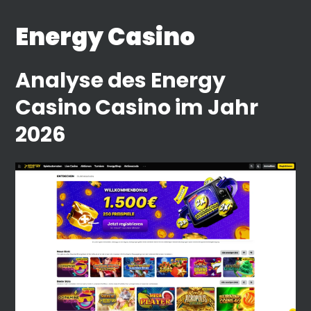
Energy Casino
Analyse des Energy
Casino Casino im Jahr
2026