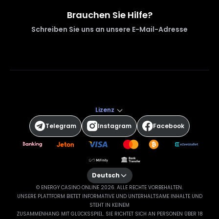
Brauchen Sie Hilfe?
Schreiben Sie uns an unsere E-Mail-
Adresse
Lizenz
Telegram
Instagram
Facebook
Deutsch
© ENERGY CASINO ONLINE 2026. ALLE RECHTE VORBEHALTEN.
UNSERE PLATTFORM BIETET INFORMATIVE UND UNTERHALTSAME INHALTE UND
STEHT IN KEINEM
ZUSAMMENHANG MIT GLÜCKSSPIEL. SIE RICHTET SICH AN PERSONEN ÜBER 18